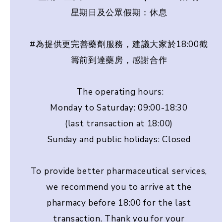
星期日及公眾假期：休息
#為提供更完善藥劑服務，建議大家於18:00截
籌前到達藥房，感謝合作
The operating hours:
Monday to Saturday: 09:00-18:30
(last transaction at 18:00)
Sunday and public holidays: Closed
To provide better pharmaceutical services,
we recommend you to arrive at the
pharmacy before 18:00 for the last
transaction. Thank you for your